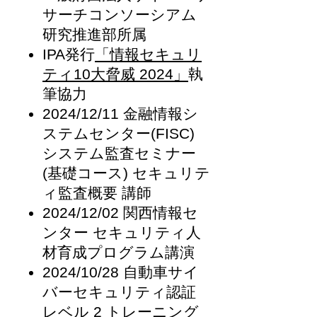
サーチコンソーシアム
研究推進部所属
IPA発行
「情報セキュリ
ティ10大脅威 2024」
執
筆協力
2024/12/11 金融情報シ
ステムセンター(FISC)
システム監査セミナー
(基礎コース) セキュリテ
ィ監査概要
講
師
2024/12/02 関西情報セ
ンター セキュリティ人
材育成プログラム講演
2024
/10/28
自動車サイ
バーセキュリティ認証
レベル 2 トレーニング