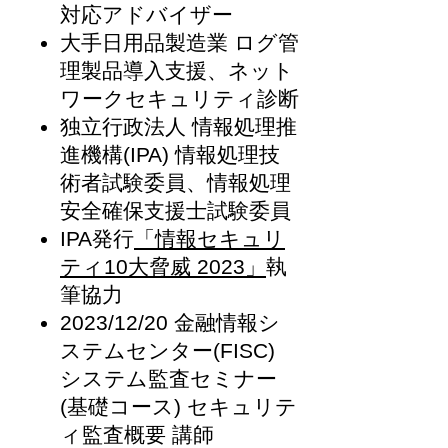
対応アドバイザー
大手日用品製造業 ログ管
理製品導入支援、ネット
ワークセキュリティ診断
独立行政法人 情報処理推
進機構(IPA) 情報処理技
術者試験委員、情報処理
安全確保支援士試験委員
IPA発行
「情報セキュリ
ティ10大脅威 2023」
執
筆協力
2023/12/20 金融情報シ
ステムセンター(FISC)
システム監査セミナー
(基礎コース) セキュリテ
ィ監査概要
講
師